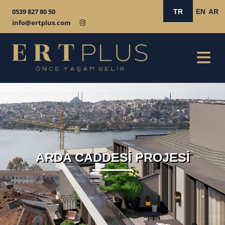
0539 827 80 50
TR
EN
AR
info@ertplus.com
ARDA CADDESİ PROJESİ